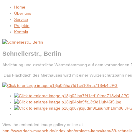
Home
Über uns
Service
Projekte
Kontakt
Schnellerstr., Berlin
Abdichtung und zusätzliche Wärmedämmung auf dem vorhandenen Fla
Das Flachdach des Miethauses wird mit einer Wurzelschutzbahn n
View the embedded image gallery online at:
http://www.dach-muench.de/index.php/projects-items/item/89-schnell