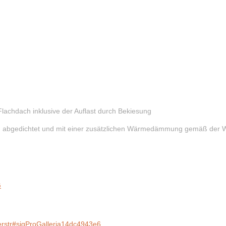
chdach inklusive der Auflast durch Bekiesung
eu abgedichtet und mit einer zusätzlichen Wärmedämmung gemäß de
erstr#sigProGalleria14dc4943e6